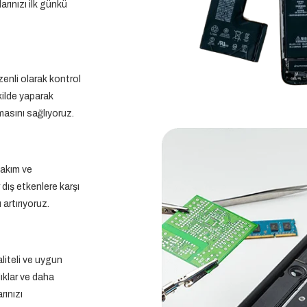
rınızı ilk günkü
zenli olarak kontrol
kilde yaparak
şmasını sağlıyoruz.
bakım ve
 dış etkenlere karşı
artırıyoruz.
aliteli ve uygun
klıklar ve daha
rınızı