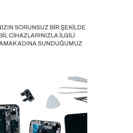
NIZIN SORUNSUZ BIR ŞEKILDE
L CIHAZLARINIZLA ILGILI
ŞILAMAK ADINA SUNDUĞUMUZ