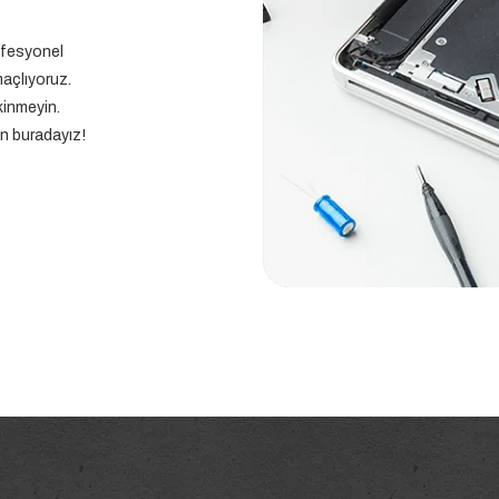
ofesyonel
maçlıyoruz.
kinmeyin.
in buradayız!