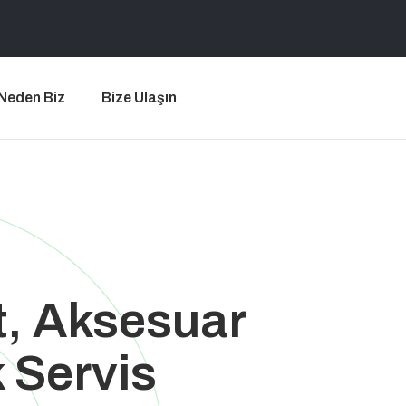
Neden Biz
Bize Ulaşın
t, Aksesuar
 Servis