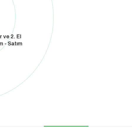
ır ve 2. El
m - Satım