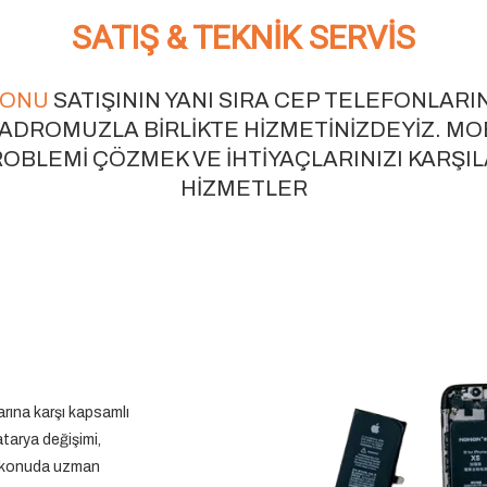
SATIŞ & TEKNIK SERVIS
EFONU
SATIŞININ YANI SIRA CEP TELEFONLARI
ADROMUZLA BIRLIKTE HIZMETINIZDEYIZ. MOBI
ROBLEMI ÇÖZMEK VE IHTIYAÇLARINIZI KAR
HIZMETLER
arına karşı kapsamlı
tarya değişimi,
k konuda uzman